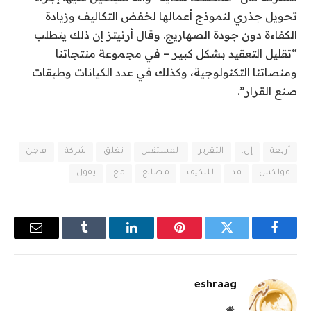
تحويل جذري لنموذج أعمالها لخفض التكاليف وزيادة
الكفاءة دون جودة الصهاريج. وقال أرنيتز إن ذلك يتطلب
“تقليل التعقيد بشكل كبير – في مجموعة منتجاتنا
ومنصاتنا التكنولوجية، وكذلك في عدد الكيانات وطبقات
صنع القرار”.
أربعة
إن.
التقرير
المستقبل
تغلق
شركة
فاجن
فولكس
قد
للتكيف
مصانع
مع
يقول
فيسبوك
تويتر
بينتيريست
لينكدإن
Tumblr
البريد
الإلكترو
eshraag
موقع