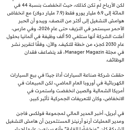
لكن الأرباح لم تكن كذلك، حيث انخفضت بنسبة 44 في
المائة إلى 6.9 مليار يورو فقط (7.9 مليار دولار) مع انخفاض
هوامش التشغيل إلى أكثر من النصف. ويبدو أن الحبر
الأحمر سيستمر في النزيف حتى عام 2026، وفي مارس،
أعلنت الشركة أنها ستلغي 50 ألف وظيفة في ألمانيا بحلول
عام 2030 كجزء من خطة للتكيف. والآن، وفقًا لتقرير نشر
في مجلة Manager Magazin، قد يتضاعف فقدان
الوظائف.
حققت شركة صناعة السيارات أداءً جيدًا في بيع السيارات
الكهربائية في أوروبا العام الماضي، لكن المبيعات في
أمريكا الشمالية والصين انخفضت واستمرت في
الانخفاض، وكان للتعريفات الجمركية تأثير كبير.
في أبريل، أخبر المدير المالي لمجموعة فولكس فاجن
ومدير العمليات أرنو أرنيتز المستثمرين أن هامش التشغيل
للشركة كان “منخفضًا للغاية” وأنه سيتعين عليها إجراء