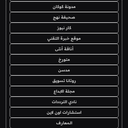
مدونة كوكان
صحيفة نهج
كار نيوز
موقع خبرة التقني
أناقة أنثى
متورخ
مدسن
روتانا تسويق
مجلة الابداع
نادي الترددات
استشارات اون لاين
المعارف