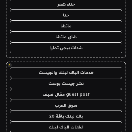
حناء شعر
حنا
ماتشا
شاي ماتشا
شدات ببجي تمارا
!
خدمات الباك لينك والجيست
نشر جيست بوست
guest post مقال ضيف
سوق العرب
باك لينك باقة 20
اعلانات الباك لينك