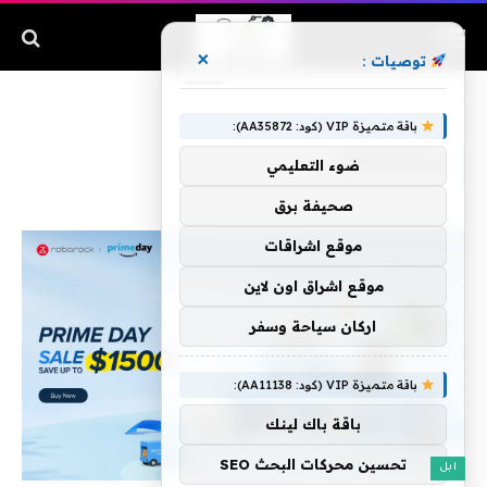
×
توصيات :
الرئيسية
»
Roborock
باقة متميزة VIP (كود: AA35872):
ROBOROCK
ضوء التعليمي
صحيفة برق
موقع اشراقات
موقع اشراق اون لاين
اركان سياحة وسفر
باقة متميزة VIP (كود: AA11138):
باقة باك لينك
تحسين محركات البحث SEO
ابل