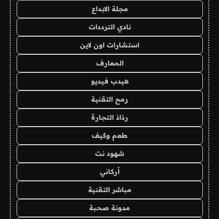
مجلة الابداع
نادي الترددات
استشارات اون لاين
المعارف
هيدب فيديو
رمح التقنية
رذاذ التجارة
طعم وكيف
شهود نت
أركاني
مباشر التقنية
مدونة صحبة