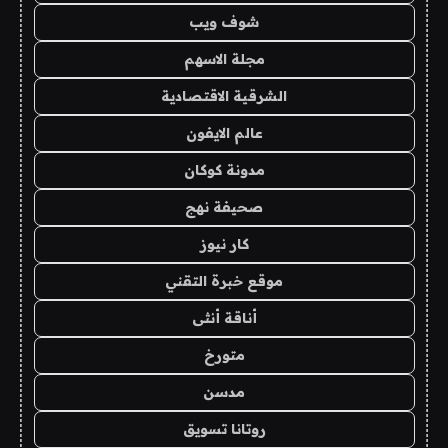
شوف ويب
مجلة الاسهم
الشرقية الاقتصادية
عالم الايفون
مدونة كوكان
صحيفة نهج
كار نيوز
موقع خبرة التقني
أناقة أنثى
متورخ
مدسن
روتانا تسويق