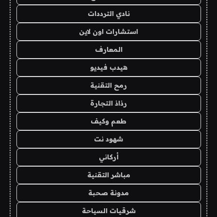
نادي الترددات
استشارات اون لاين
المعارف
هيدب فيديو
رمح التقنية
رذاذ التجارة
طعم وكيف
شهود نت
أركاني
مباشر التقنية
مدونة صحبة
شرقيات السياحة