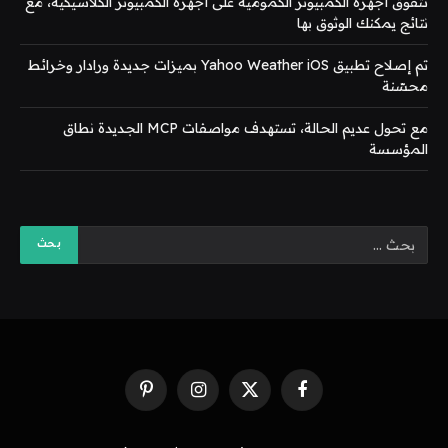
تتفوق أجهزة الكمبيوتر الكمومية على أجهزة الكمبيوتر الكلاسيكية، مع
نتائج يمكنك الوثوق بها
تم إصلاح تطبيق Yahoo Weather iOS بميزات جديدة ورادار وخرائط
محسّنة
مع تحول عديم الحالة، تستهدف مواصفات MCP الجديدة نطاق
المؤسسة
فيسبوك
X
الانستغرام
بينتيريست
(Twitter)