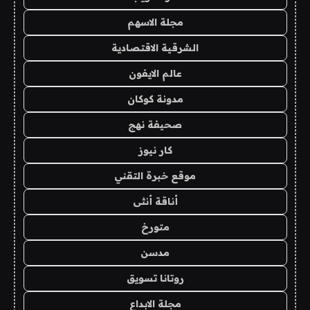
مجلة الاسهم
الشرقية الاقتصادية
عالم الايفون
مدونة كوكان
صحيفة نهج
كار نيوز
موقع خبرة التقني
أناقة أنثى
متورخ
مدسن
روتانا تسويق
مجلة الابداع