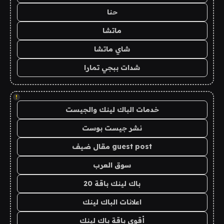
حنا
ماتشا
شاي ماتشا
شدات ببجي تمارا
!
خدمات الباك لينك والجيست
نشر جيست بوست
guest post مقال ضيف
سوق العرب
باك لينك باقة 20
اعلانات الباك لينك
أقوى باقة باك لينك