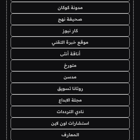
مدونة كوكان
صحيفة نهج
كار نيوز
موقع خبرة التقني
أناقة أنثى
متورخ
مدسن
روتانا تسويق
مجلة الابداع
نادي الترددات
استشارات اون لاين
المعارف