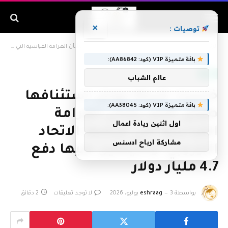
×
توصيات :
الرئيسية
»
خسرت شركة جوجل استئنافها طويل الأمد بشأن الغرامة القياسية التي فرضها الاتحاد الأوروبي، وسيتعين عليها دفع 4.7 مليار دولار
باقة متميزة VIP (كود: AA86842):
تقنية
عالم الشباب
خسرت شركة جوجل استئنافها
باقة متميزة VIP (كود: AA38045):
طويل الأمد بشأن الغرامة
اول اثنين ريادة اعمال
القياسية التي فرضها الاتحاد
مشاركة ارباح ادسنس
الأوروبي، وسيتعين عليها دفع
4.7 مليار دولار
بواسطة
3 يوليو، 2026
eshraag
لا توجد تعليقات
2 دقائق