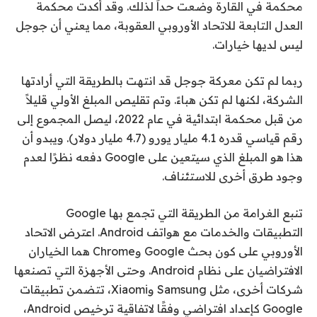
محكمة في القارة وضعت حداً لذلك. وقد أكدت محكمة
العدل التابعة للاتحاد الأوروبي العقوبة، مما يعني أن جوجل
ليس لديها خيارات.
ربما لم تكن معركة جوجل قد انتهت بالطريقة التي أرادتها
الشركة، لكنها لم تكن هباءً. وتم تقليص المبلغ الأولي قليلاً
من قبل محكمة ابتدائية في عام 2022، ليصل المجموع إلى
رقم قياسي قدره 4.1 مليار يورو (4.7 مليار دولار). ويبدو أن
هذا هو المبلغ الذي سيتعين على Google دفعه نظرًا لعدم
وجود طرق أخرى للاستئناف.
تنبع الغرامة من الطريقة التي تجمع بها Google
التطبيقات والخدمات مع هواتف Android. اعترض الاتحاد
الأوروبي على كون بحث Google وChrome هما الخياران
الافتراضيان على نظام Android. وحتى الأجهزة التي تصنعها
شركات أخرى، مثل Samsung وXiaomi، تتضمن تطبيقات
Google كإعداد افتراضي وفقًا لاتفاقية ترخيص Android،