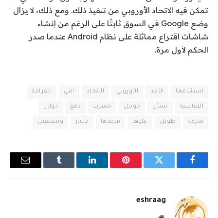
تمكن فيه الاتحاد الأوروبي من تنفيذ ذلك. ومع ذلك، لا يزال
وضع Google في السوق ثابتًا على الرغم من إنشاء
شاشات اقتراع مماثلة على نظام Android عندما صدر
الحكم لأول مرة.
استئنافها
الأمد
الأوروبي
الاتحاد
التي
الغرامة
القياسية
بشأن
جوجل
خسرت
دفع
دولار.
شركة
طويل
عليها
فرضها
مليار
وسيتعين
فيسبوك
تويتر
بينتيريست
لينكدإن
Tumblr
البريد
الإلكترو
eshraag
موقع