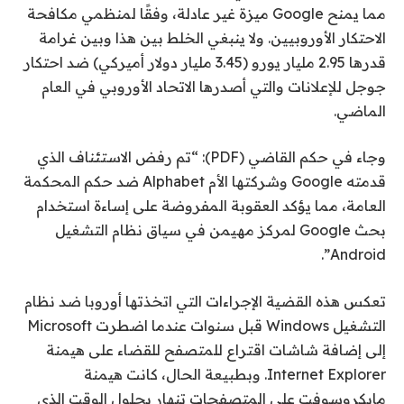
مما يمنح Google ميزة غير عادلة، وفقًا لمنظمي مكافحة
الاحتكار الأوروبيين. ولا ينبغي الخلط بين هذا وبين غرامة
قدرها 2.95 مليار يورو (3.45 مليار دولار أميركي) ضد احتكار
جوجل للإعلانات والتي أصدرها الاتحاد الأوروبي في العام
الماضي.
وجاء في حكم القاضي (PDF): “تم رفض الاستئناف الذي
قدمته Google وشركتها الأم Alphabet ضد حكم المحكمة
العامة، مما يؤكد العقوبة المفروضة على إساءة استخدام
بحث Google لمركز مهيمن في سياق نظام التشغيل
Android”.
تعكس هذه القضية الإجراءات التي اتخذتها أوروبا ضد نظام
التشغيل Windows قبل سنوات عندما اضطرت Microsoft
إلى إضافة شاشات اقتراع للمتصفح للقضاء على هيمنة
Internet Explorer. وبطبيعة الحال، كانت هيمنة
مايكروسوفت على المتصفحات تنهار بحلول الوقت الذي