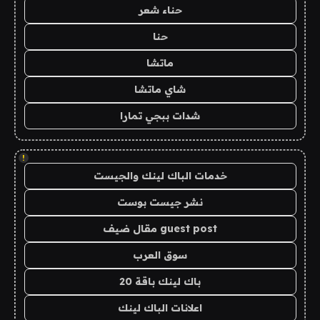
حناء شعر
حنا
ماتشا
شاي ماتشا
شدات ببجي تمارا
!
خدمات الباك لينك والجيست
نشر جيست بوست
guest post مقال ضيف
سوق العرب
باك لينك باقة 20
اعلانات الباك لينك