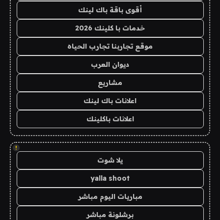
أقوى باقة باك لينك
خدمات با كلينك 2026
موقع تجاربنا تجارب الحياه
ديوان العرب
مشاريع
اعلانات باك لينك
اعلانات باكلينك
!
يلا شوت
yalla shoot
مباريات اليوم مباشر
برشلونة مباشر