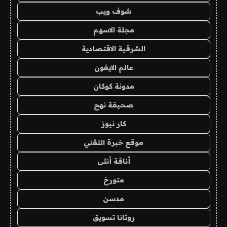
شوف ويب
مجلة الاسهم
الشرقية الاقتصادية
عالم الايفون
مدونة كوكان
صحيفة نهج
كار نيوز
موقع خبرة التقني
أناقة أنثى
متورخ
مدسن
روتانا تسويق