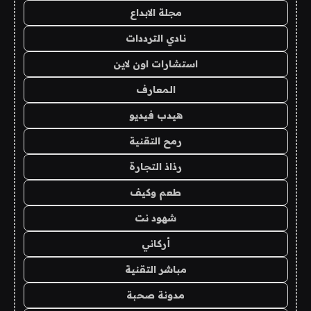
مجلة الابداع
نادي الترددات
استشارات اون لاين
المعارف
هيدب فيديو
رمح التقنية
رذاذ التجارة
طعم وكيف
شهود نت
أركاني
مباشر التقنية
مدونة صحبة