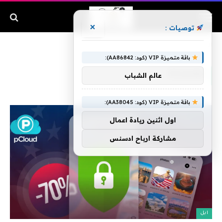
×
توصيات :
الرئيسية
»
pCloud
باقة متميزة VIP (كود: AA86842):
PCLOUD
عالم الشباب
باقة متميزة VIP (كود: AA38045):
اول اثنين ريادة اعمال
مشاركة ارباح ادسنس
ابل