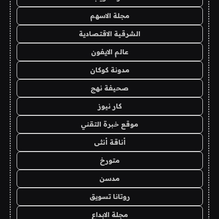
مجلة الاسهم
الشرقية الاقتصادية
عالم الايفون
مدونة كوكان
صحيفة نهج
كار نيوز
موقع خبرة التقني
أناقة أنثى
متورخ
مدسن
روتانا تسويق
مجلة الابداع