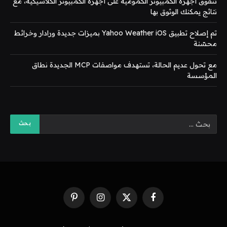
تتفوق أجهزة الكمبيوتر الكمومية على أجهزة الكمبيوتر الكلاسيكية، مع
نتائج يمكنك الوثوق بها
تم إصلاح تطبيق Yahoo Weather iOS بميزات جديدة ورادار وخرائط
محسّنة
مع تحول عديم الحالة، تستهدف مواصفات MCP الجديدة نطاق
المؤسسة
فيسبوك
X
الانستغرام
بينتيريست
(Twitter)