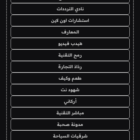
نادي الترددات
استشارات اون لاين
المعارف
هيدب فيديو
رمح التقنية
رذاذ التجارة
طعم وكيف
شهود نت
أركاني
مباشر التقنية
مدونة صحبة
شرقيات السياحة