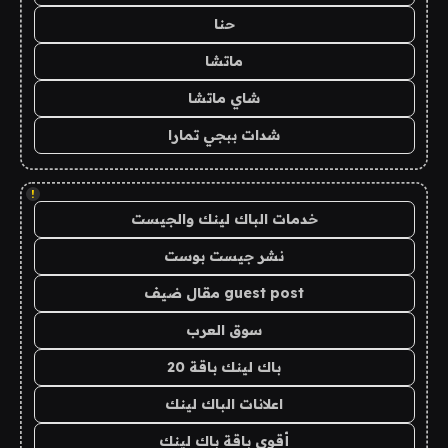
حنا
ماتشا
شاي ماتشا
شدات ببجي تمارا
!
خدمات الباك لينك والجيست
نشر جيست بوست
guest post مقال ضيف
سوق العرب
باك لينك باقة 20
اعلانات الباك لينك
أقوى باقة باك لينك