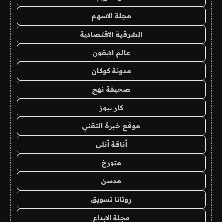
مجلة الاسهم
الشرقية الاقتصادية
عالم الايفون
مدونة كوكان
صحيفة نهج
كار نيوز
موقع خبرة التقني
أناقة أنثى
متورخ
مدسن
روتانا تسويق
مجلة الابداع