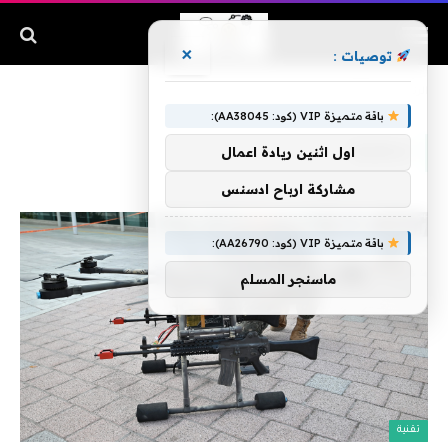
×
توصيات :
الرئيسية
»
ليكونوا
باقة متميزة VIP (كود: AA38045):
ليكونوا
اول اثنين ريادة اعمال
مشاركة ارباح ادسنس
باقة متميزة VIP (كود: AA26790):
ماسنجر المسلم
تقنية