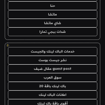
حنا
ماتشا
شاي ماتشا
شدات ببجي تمارا
!
خدمات الباك لينك والجيست
نشر جيست بوست
guest post مقال ضيف
سوق العرب
باك لينك باقة 20
اعلانات الباك لينك
أقوى باقة باك لينك