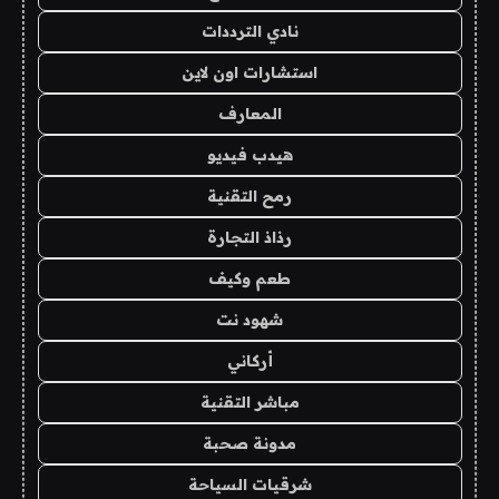
نادي الترددات
استشارات اون لاين
المعارف
هيدب فيديو
رمح التقنية
رذاذ التجارة
طعم وكيف
شهود نت
أركاني
مباشر التقنية
مدونة صحبة
شرقيات السياحة