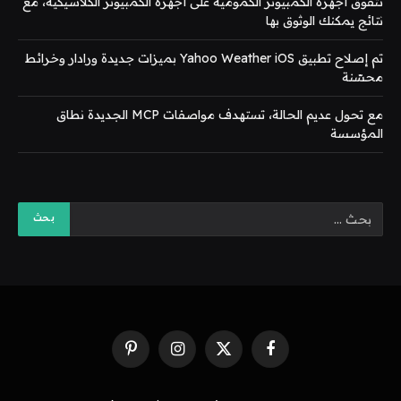
تتفوق أجهزة الكمبيوتر الكمومية على أجهزة الكمبيوتر الكلاسيكية، مع
نتائج يمكنك الوثوق بها
تم إصلاح تطبيق Yahoo Weather iOS بميزات جديدة ورادار وخرائط
محسّنة
مع تحول عديم الحالة، تستهدف مواصفات MCP الجديدة نطاق
المؤسسة
فيسبوك
X
الانستغرام
بينتيريست
(Twitter)