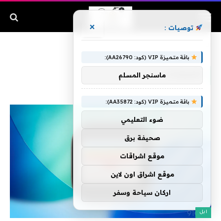
×
توصيات :
الرئيسية
»
للمركبات
باقة متميزة VIP (كود: AA26790):
للمركبات
ماسنجر المسلم
باقة متميزة VIP (كود: AA35872):
ضوء التعليمي
صحيفة برق
موقع اشراقات
موقع اشراق اون لاين
اركان سياحة وسفر
ابل