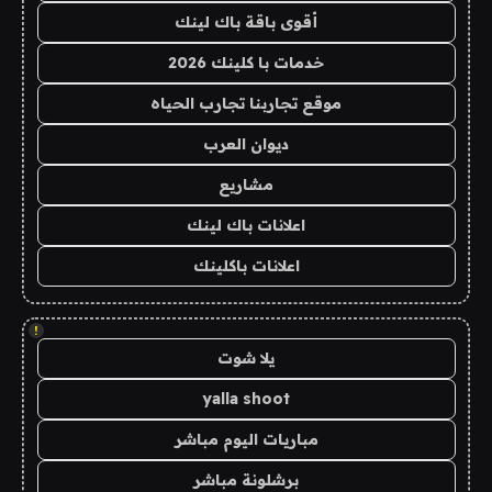
أقوى باقة باك لينك
خدمات با كلينك 2026
موقع تجاربنا تجارب الحياه
ديوان العرب
مشاريع
اعلانات باك لينك
اعلانات باكلينك
!
يلا شوت
yalla shoot
مباريات اليوم مباشر
برشلونة مباشر