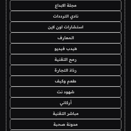
مجلة الابداع
نادي الترددات
استشارات اون لاين
المعارف
هيدب فيديو
رمح التقنية
رذاذ التجارة
طعم وكيف
شهود نت
أركاني
مباشر التقنية
مدونة صحبة