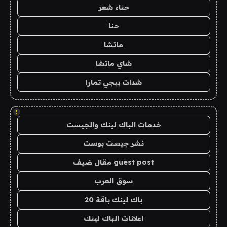
حناء شعر
حنا
ماتشا
شاي ماتشا
شدات ببجي تمارا
!
خدمات الباك لينك والجيست
نشر جيست بوست
guest post مقال ضيف
سوق العرب
باك لينك باقة 20
اعلانات الباك لينك