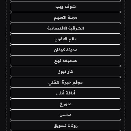
شوف ويب
مجلة الاسهم
الشرقية الاقتصادية
عالم الايفون
مدونة كوكان
صحيفة نهج
كار نيوز
موقع خبرة التقني
أناقة أنثى
متورخ
مدسن
روتانا تسويق