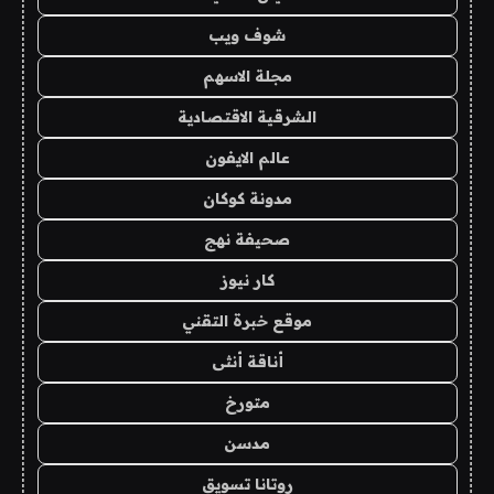
شوف ويب
مجلة الاسهم
الشرقية الاقتصادية
عالم الايفون
مدونة كوكان
صحيفة نهج
كار نيوز
موقع خبرة التقني
أناقة أنثى
متورخ
مدسن
روتانا تسويق