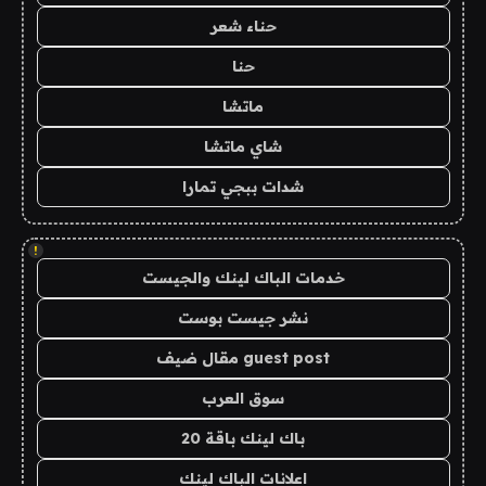
حناء شعر
حنا
ماتشا
شاي ماتشا
شدات ببجي تمارا
!
خدمات الباك لينك والجيست
نشر جيست بوست
guest post مقال ضيف
سوق العرب
باك لينك باقة 20
اعلانات الباك لينك