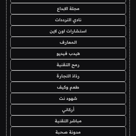
مجلة الابداع
نادي الترددات
استشارات اون لاين
المعارف
هيدب فيديو
رمح التقنية
رذاذ التجارة
طعم وكيف
شهود نت
أركاني
مباشر التقنية
مدونة صحبة