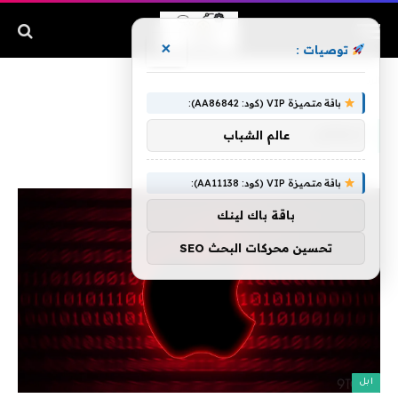
×
توصيات :
الرئيسية
»
لبعض
باقة متميزة VIP (كود: AA86842):
لبعض
عالم الشباب
باقة متميزة VIP (كود: AA11138):
باقة باك لينك
تحسين محركات البحث SEO
ابل