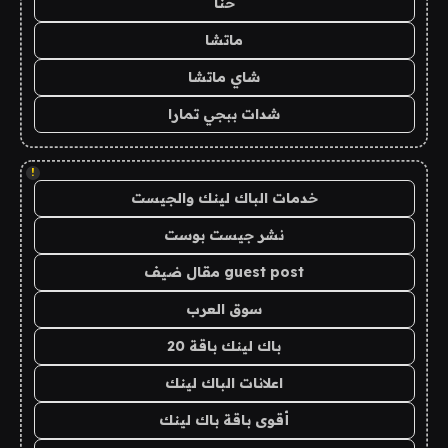
حنا
ماتشا
شاي ماتشا
شدات ببجي تمارا
!
خدمات الباك لينك والجيست
نشر جيست بوست
guest post مقال ضيف
سوق العرب
باك لينك باقة 20
اعلانات الباك لينك
أقوى باقة باك لينك