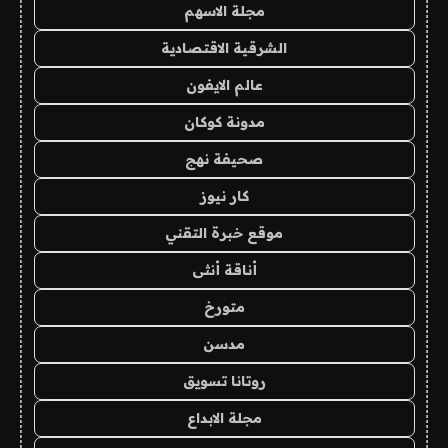
مجلة الاسهم
الشرقية الاقتصادية
عالم الايفون
مدونة كوكان
صحيفة نهج
كار نيوز
موقع خبرة التقني
أناقة أنثى
متورخ
مدسن
روتانا تسويق
مجلة الابداع