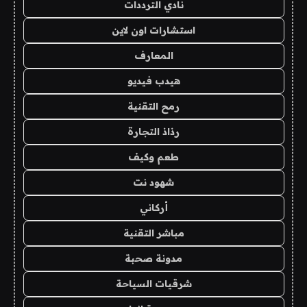
نادي الترددات
استشارات اون لاين
المعارف
هيدب فيديو
رمح التقنية
رذاذ التجارة
طعم وكيف
شهود نت
أركاني
مباشر التقنية
مدونة صحبة
شرقيات السياحة