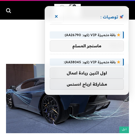
×
توصيات :
الرئيسية
»
كاملة
باقة متميزة VIP (كود: AA26790):
كاملة
ماسنجر المسلم
باقة متميزة VIP (كود: AA38045):
اول اثنين ريادة اعمال
مشاركة ارباح ادسنس
ابل