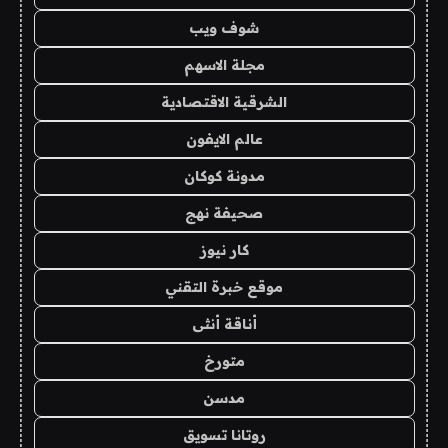
شوف ويب
مجلة الاسهم
الشرقية الاقتصادية
عالم الايفون
مدونة كوكان
صحيفة نهج
كار نيوز
موقع خبرة التقني
أناقة أنثى
متورخ
مدسن
روتانا تسويق