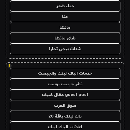
حناء شعر
حنا
ماتشا
شاي ماتشا
شدات ببجي تمارا
!
خدمات الباك لينك والجيست
نشر جيست بوست
guest post مقال ضيف
سوق العرب
باك لينك باقة 20
اعلانات الباك لينك