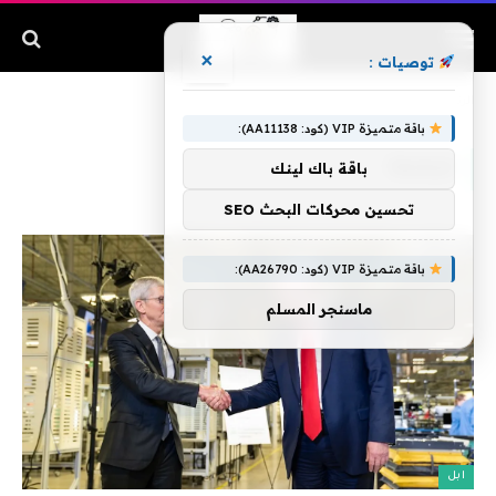
×
توصيات :
الرئيسية
»
فرضها
باقة متميزة VIP (كود: AA11138):
فرضها
باقة باك لينك
تحسين محركات البحث SEO
باقة متميزة VIP (كود: AA26790):
ماسنجر المسلم
ابل