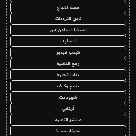
مجلة الابداع
نادي الترددات
استشارات اون لاين
المعارف
هيدب فيديو
رمح التقنية
رذاذ التجارة
طعم وكيف
شهود نت
أركاني
مباشر التقنية
مدونة صحبة