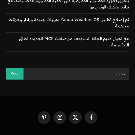
تتفوق أجهزة الكمبيوتر الكمومية على أجهزة الكمبيوتر الكلاسيكية، مع
نتائج يمكنك الوثوق بها
تم إصلاح تطبيق Yahoo Weather iOS بميزات جديدة ورادار وخرائط
محسّنة
مع تحول عديم الحالة، تستهدف مواصفات MCP الجديدة نطاق
المؤسسة
فيسبوك
X
الانستغرام
بينتيريست
(Twitter)