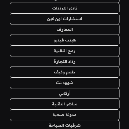
نادي الترددات
استشارات اون لاين
المعارف
هيدب فيديو
رمح التقنية
رذاذ التجارة
طعم وكيف
شهود نت
أركاني
مباشر التقنية
مدونة صحبة
شرقيات السياحة