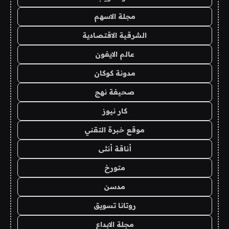
مجلة الاسهم
الشرقية الاقتصادية
عالم الايفون
مدونة كوكان
صحيفة نهج
كار نيوز
موقع خبرة التقني
أناقة أنثى
متورخ
مدسن
روتانا تسويق
مجلة الابداع