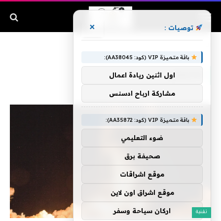
×
توصيات :
الرئيسية
»
صاروخي
باقة متميزة VIP (كود: AA38045):
صاروخي
اول اثنين ريادة اعمال
مشاركة ارباح ادسنس
باقة متميزة VIP (كود: AA35872):
ضوء التعليمي
صحيفة برق
موقع اشراقات
موقع اشراق اون لاين
اركان سياحة وسفر
تقنية