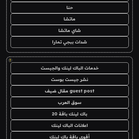
حنا
ماتشا
شاي ماتشا
شدات ببجي تمارا
!
خدمات الباك لينك والجيست
نشر جيست بوست
guest post مقال ضيف
سوق العرب
باك لينك باقة 20
اعلانات الباك لينك
أقوى باقة باك لينك