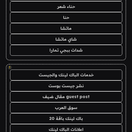
حناء شعر
حنا
ماتشا
شاي ماتشا
شدات ببجي تمارا
!
خدمات الباك لينك والجيست
نشر جيست بوست
guest post مقال ضيف
سوق العرب
باك لينك باقة 20
اعلانات الباك لينك