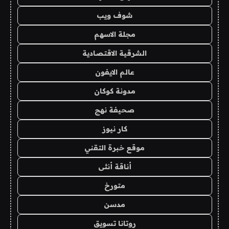
شوف ويب
مجلة الاسهم
الشرقية الاقتصادية
عالم الايفون
مدونة كوكان
صحيفة نهج
كار نيوز
موقع خبرة التقني
أناقة أنثى
متورخ
مدسن
روتانا تسويق