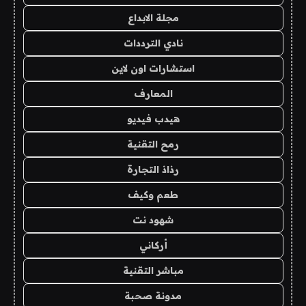
مجلة الابداع
نادي الترددات
استشارات اون لاين
المعارف
هيدب فيديو
رمح التقنية
رذاذ التجارة
طعم وكيف
شهود نت
أركاني
مباشر التقنية
مدونة صحبة