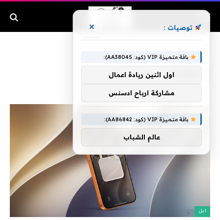
×
توصيات :
الرئيسية
»
الوضع
باقة متميزة VIP (كود: AA38045):
الوضع
اول اثنين ريادة اعمال
مشاركة ارباح ادسنس
باقة متميزة VIP (كود: AA86842):
عالم الشباب
ابل