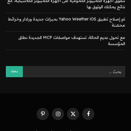
تتفوق أجهزة الكمبيوتر الكمومية على أجهزة الكمبيوتر الكلاسيكية، مع
نتائج يمكنك الوثوق بها
تم إصلاح تطبيق Yahoo Weather iOS بميزات جديدة ورادار وخرائط
محسّنة
مع تحول عديم الحالة، تستهدف مواصفات MCP الجديدة نطاق
المؤسسة
فيسبوك
X
الانستغرام
بينتيريست
(Twitter)