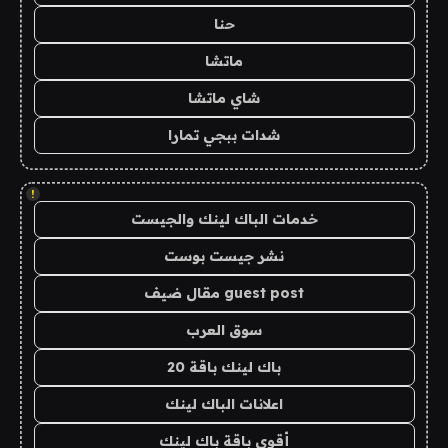
حنا
ماتشا
شاي ماتشا
شدات ببجي تمارا
!
خدمات الباك لينك والجيست
نشر جيست بوست
guest post مقال ضيف
سوق العرب
باك لينك باقة 20
اعلانات الباك لينك
أقوى باقة باك لينك