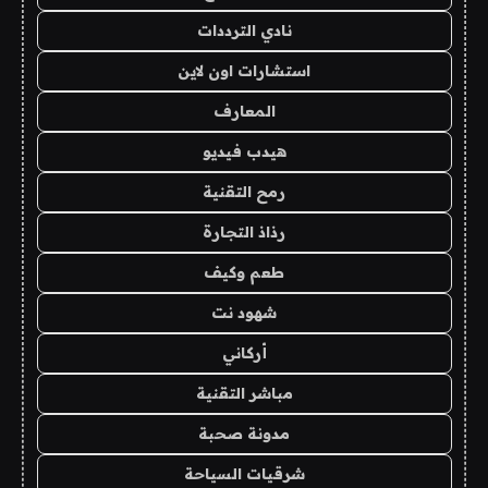
نادي الترددات
استشارات اون لاين
المعارف
هيدب فيديو
رمح التقنية
رذاذ التجارة
طعم وكيف
شهود نت
أركاني
مباشر التقنية
مدونة صحبة
شرقيات السياحة