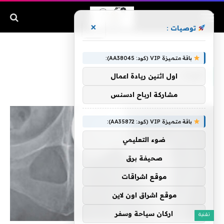
×
توصيات :
الرئيسية
»
الورك
باقة متميزة VIP (كود: AA38045):
الورك
اول اثنين ريادة اعمال
مشاركة ارباح ادسنس
باقة متميزة VIP (كود: AA35872):
ضوء التعليمي
صحيفة برق
موقع اشراقات
موقع اشراق اون لاين
اركان سياحة وسفر
تقنية