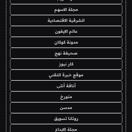
مجلة الاسهم
الشرقية الاقتصادية
عالم الايفون
مدونة كوكان
صحيفة نهج
كار نيوز
موقع خبرة التقني
أناقة أنثى
متورخ
مدسن
روتانا تسويق
مجلة الابداع