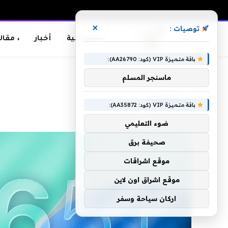
×
توصيات :
الرئيسية
أخبار
، مقال
باقة متميزة VIP (كود: AA26790):
الرئيسية
»
الهامة
ماسنجر المسلم
الهامة
باقة متميزة VIP (كود: AA35872):
ضوء التعليمي
صحيفة برق
موقع اشراقات
موقع اشراق اون لاين
اركان سياحة وسفر