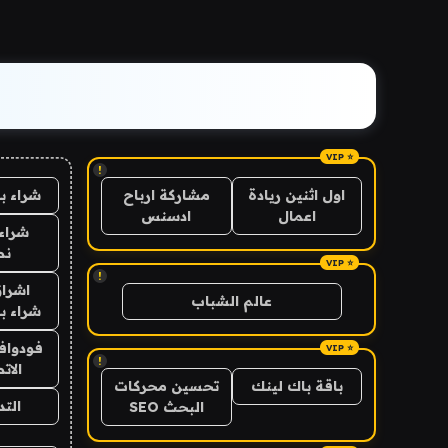
!
شراء ب
اول اثنين ريادة
مشاركة ارباح
اعمال
ادسنس
شراء 
نص
!
اشراق
عالم الشباب
شراء با
فودوافو
!
الات
باقة باك لينك
تحسين محركات
الت
البحث SEO