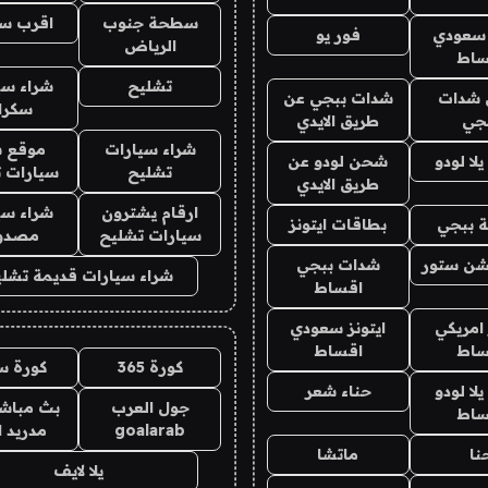
سطحة جنوب
اقرب س
 سعودي
فور يو
الرياض
ساط
تشليح
شراء سي
شدات
شدات ببجي عن
سكرا
جي
طريق الايدي
شراء سيارات
موقع ش
ا لودو
شحن لودو عن
تشليح
سيارات 
طريق الايدي
ارقام يشترون
شراء سي
 ببجي
بطاقات ايتونز
سيارات تشليح
مصدو
شن ستور
شدات ببجي
شراء سيارات قديمة تشلي
اقساط
 امريكي
ايتونز سعودي
ساط
اقساط
كورة 365
كورة س
ا لودو
حناء شعر
جول العرب
بث مباشر
ساط
goalarab
مدريد ا
نا
ماتشا
يلا لايف