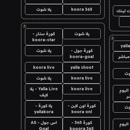
koora 365
يلا شوت
اك لينك
!
يلا شوت
كورة ستار -
!
koora-star
yall
كورة جول -
يلا شوت
مباشر
koora-goal
koora live
yalla shoot
وت
koora live
يلا شوت
koora live
Yalla Live - يلا
اليوم
لايف
ر
كورة اون لاين -
يلا كورة -
وت
yallakora
koora onl
كورة 365 -
اس جول - AS
اليوم
Goal
kooora 365
ر