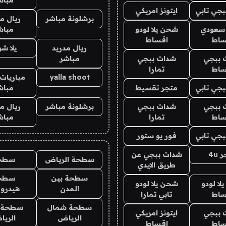
جي تابي
ايتونز امريكي
برشلونة مباشر
ريال م
 سعودي
شحن يلا لودو
مباش
ساط
اقساط
ريال مدريد
يلا ش
 ببجي
شدات ببجي
مباشر
ساط
تمارا
yalla shoot
مباريات 
جي تابي
متجر تقسيط
مباش
 ببجي
شدات ببجي
برشلونة مباشر
ريال م
ساط
تمارا
مباش
جي تابي
فور يو ستور
4u
شدات ببجي عن
سطحة الرياض
سطح
طريق الايدي
سطحة بين
سطح
ا لودو
شحن يلا لودو
المدن
هيدرو
ساط
تابي تمارا
سطحة شمال
سطحة 
 ببجي
ايتونز امريكي
الرياض
الري
ساط
اقساط