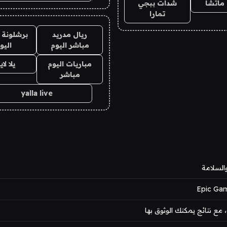
ماتشا
شدات ببجي
تمارا
ريال مدريد
برشلونة 
مباشر اليوم
اليو
مباريات اليوم
يلا لا
مباشر
yalla live
 مع نتائج يمكنك الوثوق بها