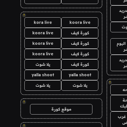
دريد
!
ر
kora live
koora live
وت
كورة لايف
koora live
اليوم
كورة لايف
koora live
ر
كورة لايف
koora live
دريد
كورة لايف
يلا شوت
ر
yalla shoot
yalla shoot
!
يلا شوت
يلا شوت
ه
ة
!
ليك
موقع كورة
غرب
اض
!