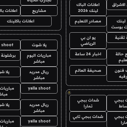
الاشراق
اعلانات الباك
لينك 2026
مشاريع
اعلانات ب
لينك
مصادر التعليم
اعلانات باكلينك
 بوست
تقنية
يو ان بي
الرياضي
يلا شوت
a shoot
 حالة
اخبار 24 ساعة
مباريات اليوم
برشلونة 
عليم
مباشر
 فنون
صحيفة العالم
ريال مدريد
يلا ش
فيه
مباشر
yalla shoot
مباريات 
!
مباش
 ببجي
شدات ببجي
ريال مدريد
يلا ش
ساط
تمارا
مباشر
 ببجي
شدات ببجي تابي
yalla shoot
مباريات 
ارا
مباش