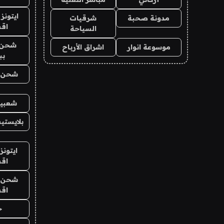
ايتونز
مدونة صحبة
شرقيات
اق
السياحة
شحن 
موسوعة انوار
اشراق الأرباح
بب
شحن يل
شعبية
بلايستي
ايتونز
اق
شحن يل
اق
ح