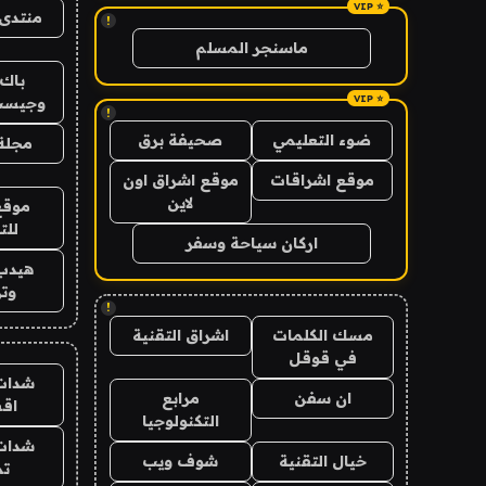
منتدى 
!
ماسنجر المسلم
باك 
وجيست
!
ضوء التعليمي
صحيفة برق
مجلة 
موقع اشراقات
موقع اشراق اون
لاين
موقع
للت
اركان سياحة وسفر
هيدب
وتر
!
مسك الكلمات
اشراق التقنية
في قوقل
شدات
ان سفن
مرابع
اق
التكنولوجيا
شدات
خيال التقنية
شوف ويب
تم