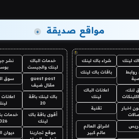
مواقع صديقة
+
!
اك لينك
شراء باك لينك
خدمات الباك
نشر ج
لينك والجيست
بوس
روابط
باقات باك لينك
ية
guest post
سوق ال
مقال ضيف
 لنك،
اعلانات الباك
كلينكات
لينك
باك لينك باقة
اعلانات 
20
لين
ن اخبار
تقنية
صالات
أقوى باقة باك
خدمات با
لينك
026
دريس
اشراق العالم
عالم كبير
موقع تجاربنا
ديوان ا
تجارب الحياه