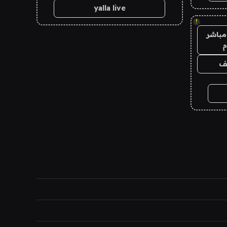
yalla live
!
مباشر
م
يف