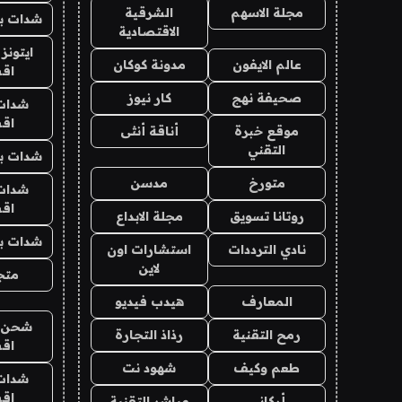
مجلة الاسهم
الشرقية
شدات بب
الاقتصادية
ايتونز
عالم الايفون
مدونة كوكان
اق
صحيفة نهج
كار نيوز
شدات
اق
موقع خبرة
أناقة أنثى
التقني
شدات بب
متورخ
مدسن
شدات
اق
روتانا تسويق
مجلة الابداع
شدات بب
نادي الترددات
استشارات اون
لاين
متجر 
المعارف
هيدب فيديو
شحن يل
رمح التقنية
رذاذ التجارة
اق
طعم وكيف
شهود نت
شدات
اق
أركاني
مباشر التقنية