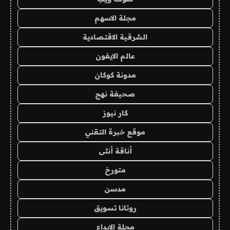
مجلة الاسهم
الشرقية الاقتصادية
عالم الايفون
مدونة كوكان
صحيفة نهج
كار نيوز
موقع خبرة التقني
أناقة أنثى
متورخ
مدسن
روتانا تسويق
مجلة الابداع