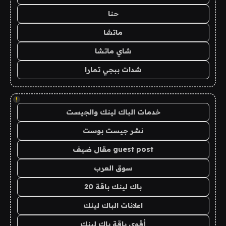
حنا
ماتشا
شاي ماتشا
شدات ببجي تمارا
!
خدمات الباك لينك والجيست
نشر جيست بوست
guest post مقال ضيف
سوق العرب
باك لينك باقة 20
اعلانات الباك لينك
أقوى باقة باك لينك