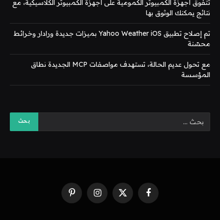
تتفوق أجهزة الكمبيوتر الكمومية على أجهزة الكمبيوتر الكلاسيكية، مع
نتائج يمكنك الوثوق بها
تم إصلاح تطبيق Yahoo Weather iOS بميزات جديدة ورادار وخرائط
محسّنة
مع تحول عديم الحالة، تستهدف مواصفات MCP الجديدة نطاق
المؤسسة
فيسبوك
X
الانستغرام
بينتيريست
(Twitter)