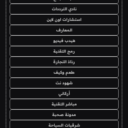
نادي الترددات
استشارات اون لاين
المعارف
هيدب فيديو
رمح التقنية
رذاذ التجارة
طعم وكيف
شهود نت
أركاني
مباشر التقنية
مدونة صحبة
شرقيات السياحة