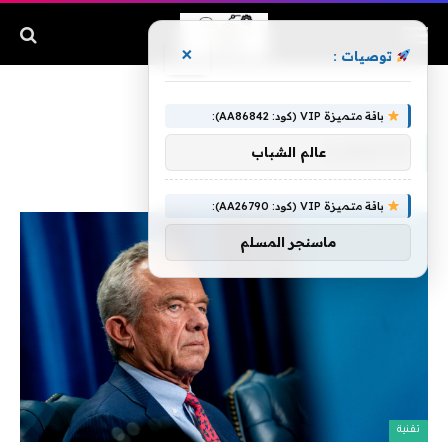
×
توصيات :
الرئيسية
»
المتجولين
باقة متميزة VIP (كود: AA86842):
المتجولين
عالم الشباب
باقة متميزة VIP (كود: AA26790):
ماسنجر المسلم
تقنية