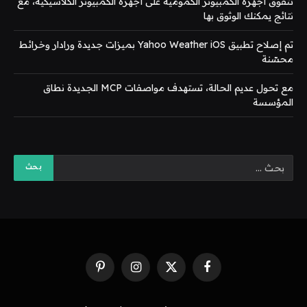
تتفوق أجهزة الكمبيوتر الكمومية على أجهزة الكمبيوتر الكلاسيكية، مع
نتائج يمكنك الوثوق بها
تم إصلاح تطبيق Yahoo Weather iOS بميزات جديدة ورادار وخرائط
محسّنة
مع تحول عديم الحالة، تستهدف مواصفات MCP الجديدة نطاق
المؤسسة
فيسبوك
X
الانستغرام
بينتيريست
(Twitter)