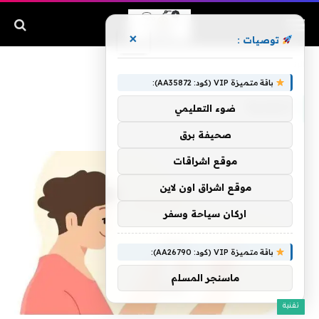
×
توصيات :
الرئيسية
»
الجلدية
باقة متميزة VIP (كود: AA35872):
الجلدية
ضوء التعليمي
صحيفة برق
موقع اشراقات
موقع اشراق اون لاين
اركان سياحة وسفر
باقة متميزة VIP (كود: AA26790):
ماسنجر المسلم
تقنية