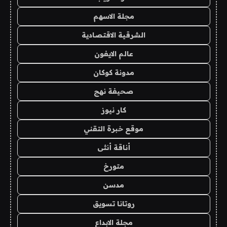
مجلة الاسهم
الشرقية الاقتصادية
عالم الايفون
مدونة كوكان
صحيفة نهج
كار نيوز
موقع خبرة التقني
أناقة أنثى
متورخ
مدسن
روتانا تسويق
مجلة الابداع