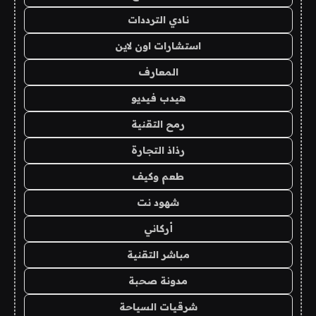
نادي الترددات
استشارات اون لاين
المعارف
هيدب فيديو
رمح التقنية
رذاذ التجارة
طعم وكيف
شهود نت
أركاني
مباشر التقنية
مدونة صحبة
شرقيات السياحة