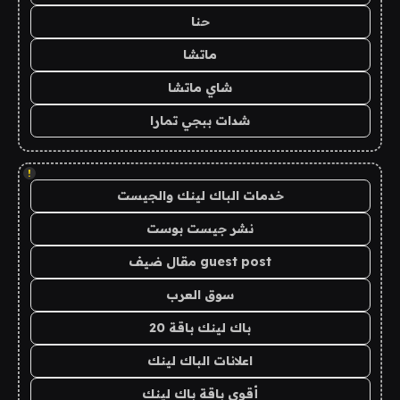
حنا
ماتشا
شاي ماتشا
شدات ببجي تمارا
!
خدمات الباك لينك والجيست
نشر جيست بوست
guest post مقال ضيف
سوق العرب
باك لينك باقة 20
اعلانات الباك لينك
أقوى باقة باك لينك