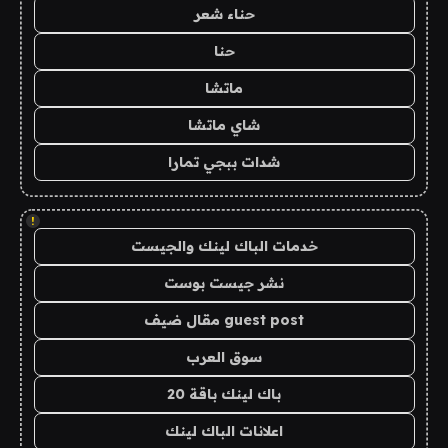
حناء شعر
حنا
ماتشا
شاي ماتشا
شدات ببجي تمارا
!
خدمات الباك لينك والجيست
نشر جيست بوست
guest post مقال ضيف
سوق العرب
باك لينك باقة 20
اعلانات الباك لينك