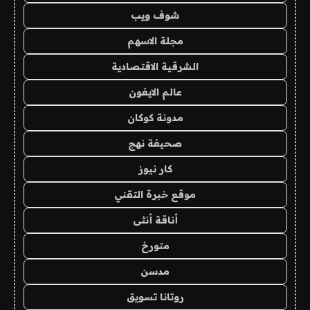
شوف ويب
مجلة الاسهم
الشرقية الاقتصادية
عالم الايفون
مدونة كوكان
صحيفة نهج
كار نيوز
موقع خبرة التقني
أناقة أنثى
متورخ
مدسن
روتانا تسويق