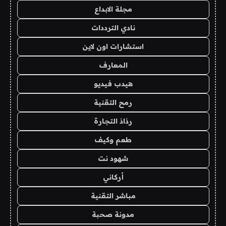
مجلة الابداع
نادي الترددات
استشارات اون لاين
المعارف
هيدب فيديو
رمح التقنية
رذاذ التجارة
طعم وكيف
شهود نت
أركاني
مباشر التقنية
مدونة صحبة