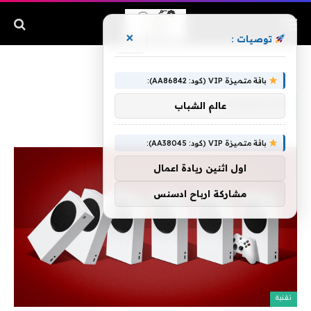
×
توصيات :
الرئيسية
»
الاستغناء
باقة متميزة VIP (كود: AA86842):
الاستغناء
عالم الشباب
باقة متميزة VIP (كود: AA38045):
اول اثنين ريادة اعمال
مشاركة ارباح ادسنس
تقنية