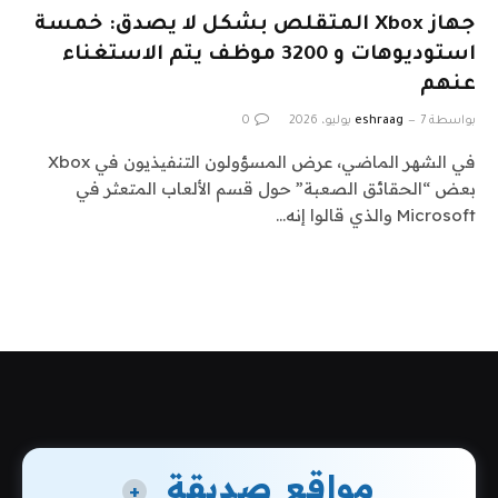
جهاز Xbox المتقلص بشكل لا يصدق: خمسة
استوديوهات و 3200 موظف يتم الاستغناء
عنهم
بواسطة
7 يوليو، 2026
eshraag
0
في الشهر الماضي، عرض المسؤولون التنفيذيون في Xbox
بعض “الحقائق الصعبة” حول قسم الألعاب المتعثر في
Microsoft والذي قالوا إنه…
مواقع صديقة
+