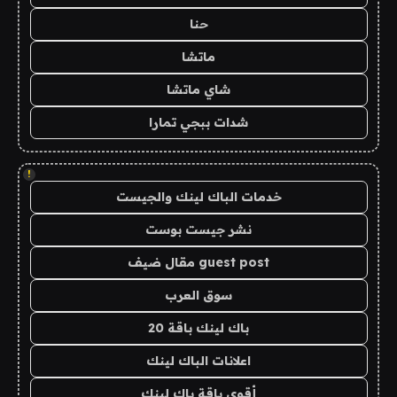
حنا
ماتشا
شاي ماتشا
شدات ببجي تمارا
!
خدمات الباك لينك والجيست
نشر جيست بوست
guest post مقال ضيف
سوق العرب
باك لينك باقة 20
اعلانات الباك لينك
أقوى باقة باك لينك