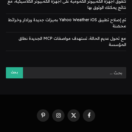
تتفوق أجهزة الكمبيوتر الكمومية على أجهزة الكمبيوتر الكلاسيكية، مع
نتائج يمكنك الوثوق بها
تم إصلاح تطبيق Yahoo Weather iOS بميزات جديدة ورادار وخرائط
محسّنة
مع تحول عديم الحالة، تستهدف مواصفات MCP الجديدة نطاق
المؤسسة
فيسبوك
X
الانستغرام
بينتيريست
(Twitter)