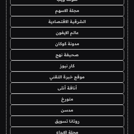
مجلة الاسهم
الشرقية الاقتصادية
عالم الايفون
مدونة كوكان
صحيفة نهج
كار نيوز
موقع خبرة التقني
أناقة أنثى
متورخ
مدسن
روتانا تسويق
مجلة الابداع