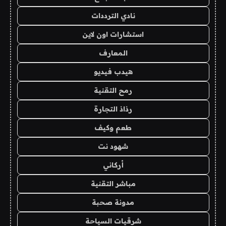
نادي الترددات
استشارات اون لاين
المعارف
هيدب فيديو
رمح التقنية
رذاذ التجارة
طعم وكيف
شهود نت
أركاني
مباشر التقنية
مدونة صحبة
شرقيات السياحة