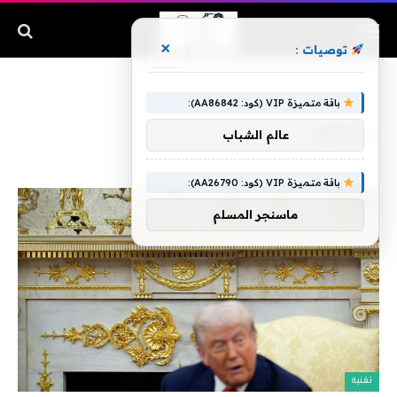
×
توصيات :
الرئيسية
»
الأبيض
باقة متميزة VIP (كود: AA86842):
الأبيض
عالم الشباب
باقة متميزة VIP (كود: AA26790):
ماسنجر المسلم
تقنية