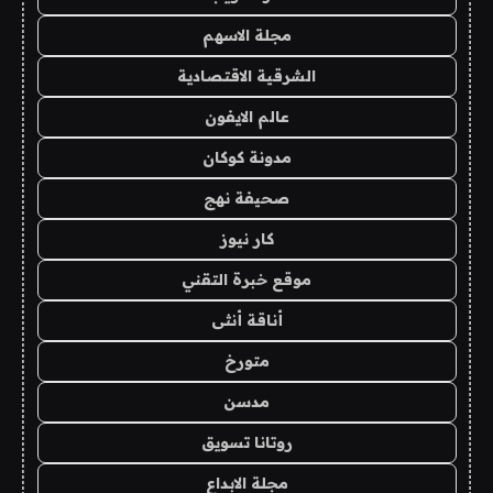
مجلة الاسهم
الشرقية الاقتصادية
عالم الايفون
مدونة كوكان
صحيفة نهج
كار نيوز
موقع خبرة التقني
أناقة أنثى
متورخ
مدسن
روتانا تسويق
مجلة الابداع