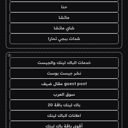
حنا
ماتشا
شاي ماتشا
شدات ببجي تمارا
!
خدمات الباك لينك والجيست
نشر جيست بوست
guest post مقال ضيف
سوق العرب
باك لينك باقة 20
اعلانات الباك لينك
أقوى باقة باك لينك