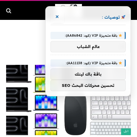
×
توصيات :
الرئيسية
»
إم
باقة متميزة VIP (كود: AA86842):
إم
عالم الشباب
باقة متميزة VIP (كود: AA11138):
باقة باك لينك
تحسين محركات البحث SEO
ابل