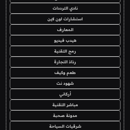
نادي الترددات
استشارات اون لاين
المعارف
هيدب فيديو
رمح التقنية
رذاذ التجارة
طعم وكيف
شهود نت
أركاني
مباشر التقنية
مدونة صحبة
شرقيات السياحة