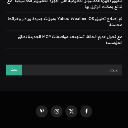
تتفوق أجهزة الكمبيوتر الكمومية على أجهزة الكمبيوتر الكلاسيكية، مع
نتائج يمكنك الوثوق بها
تم إصلاح تطبيق Yahoo Weather iOS بميزات جديدة ورادار وخرائط
محسّنة
مع تحول عديم الحالة، تستهدف مواصفات MCP الجديدة نطاق
المؤسسة
فيسبوك
X
الانستغرام
بينتيريست
(Twitter)