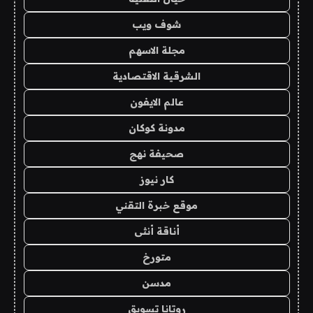
شوف ويب
مجلة الاسهم
الشرقية الاقتصادية
عالم الايفون
مدونة كوكان
صحيفة نهج
كار نيوز
موقع خبرة التقني
أناقة أنثى
متورخ
مدسن
روتانا تسويق