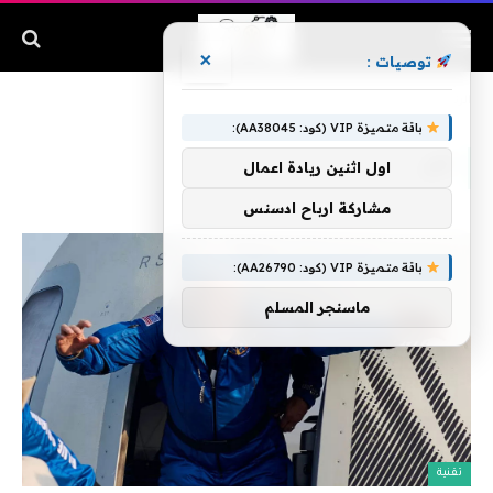
×
توصيات :
الرئيسية
»
آخر
باقة متميزة VIP (كود: AA38045):
آخر
اول اثنين ريادة اعمال
مشاركة ارباح ادسنس
باقة متميزة VIP (كود: AA26790):
ماسنجر المسلم
تقنية