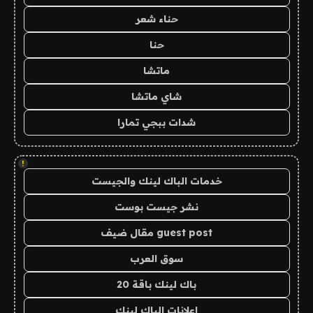
حناء شعر
حنا
ماتشا
شاي ماتشا
شدات ببجي تمارا
!
خدمات الباك لينك والجيست
نشر جيست بوست
guest post مقال ضيف
سوق العرب
باك لينك باقة 20
اعلانات الباك لينك