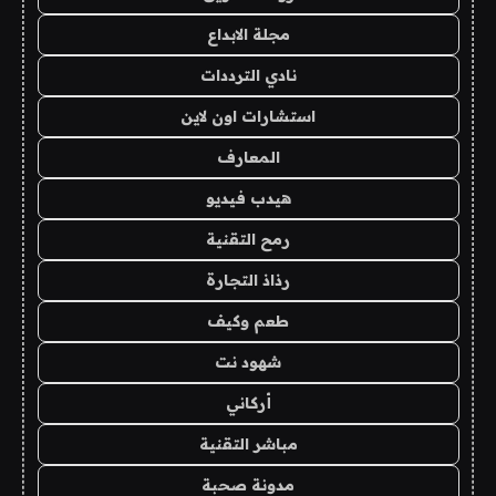
مجلة الابداع
نادي الترددات
استشارات اون لاين
المعارف
هيدب فيديو
رمح التقنية
رذاذ التجارة
طعم وكيف
شهود نت
أركاني
مباشر التقنية
مدونة صحبة