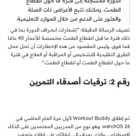
الدورة المسجلة إلى فترة ما حول انقطاع
الطمث. يمكنك تتبع الأعراض ذات الصلة
والعثور على الدعم من خلال الموارد التعليمية.
تضيف الرسالة الدقيقة: “إشعارات انحراف الدورة بما في
ذلك فترة ما قبل انقطاع الطمث مخصصة للأعمار 40 عامًا
فما فوق. وليس المقصود من هذه الإخطارات أن تحل محل
الطرق التقليدية للتشخيص أو المراقبة أو العلاج في فترة
ما حول انقطاع الطمث أو انقطاع الطمث.”
رقم 2: ترقيات أصدقاء التمرين
تم إطلاق Workout Buddy لأول مرة العام الماضي في
watchOS 26. وهو نوع من المدربين المعتمدين على الذكاء
الاصطناعي والذي يهدف إلى إبقائك على اطلاع وتحفيز