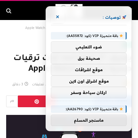
×
توصيات :
الرئيسية
»
يضيف watchOS 27 ثلاث ترقيات صحية جديدة لـ Apple Watch
باقة متميزة VIP (كود: AA35872):
ابل
ضوء التعليمي
يضيف watchOS 27 ثلاث ترقيات
صحيفة برق
صحية جديدة لـ Apple Watch
موقع اشراقات
موقع اشراق اون لاين
بواسطة
6 يوليو، 2026
eshraag
لا توجد تعليقات
3 دقائق
اركان سياحة وسفر
باقة متميزة VIP (كود: AA26790):
ماسنجر المسلم