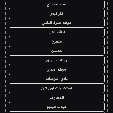
صحيفة نهج
كار نيوز
موقع خبرة التقني
أناقة أنثى
متورخ
مدسن
روتانا تسويق
مجلة الابداع
نادي الترددات
استشارات اون لاين
المعارف
هيدب فيديو