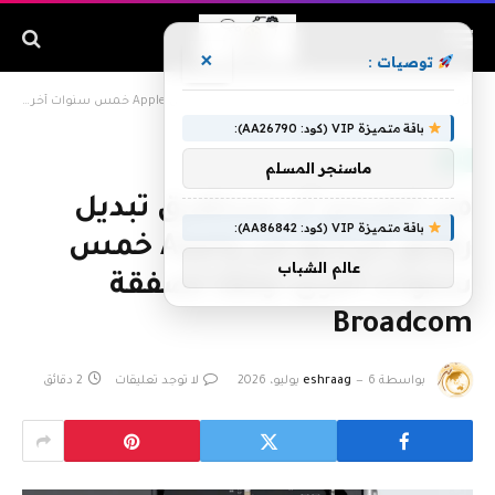
×
توصيات :
الرئيسية
»
من المرجح أن يستغرق تبديل رقائق الراديو من Apple خمس سنوات أخرى، وفقًا لصفقة Broadcom
باقة متميزة VIP (كود: AA26790):
ابل
ماسنجر المسلم
من المرجح أن يستغرق تبديل
باقة متميزة VIP (كود: AA86842):
رقائق الراديو من Apple خمس
عالم الشباب
سنوات أخرى، وفقًا لصفقة
Broadcom
بواسطة
6 يوليو، 2026
eshraag
لا توجد تعليقات
2 دقائق