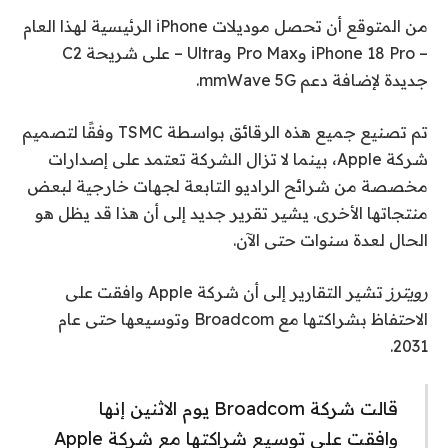
من المتوقع أن تحصل موديلات iPhone الرئيسية لهذا العام
– iPhone 18 Pro وPro Max وUltra – على شريحة C2
جديدة لإضافة دعم mmWave 5G.
تم تصنيع جميع هذه الرقائق بواسطة TSMC وفقًا لتصميم
شركة Apple، بينما لا تزال الشركة تعتمد على إصدارات
مخصصة من شرائح الراديو التابعة لجهات خارجية لبعض
منتجاتها الأخرى. يشير تقرير جديد إلى أن هذا قد يظل هو
الحال لعدة سنوات حتى الآن.
رويترز
تشير التقارير إلى أن شركة Apple وافقت على
الاحتفاظ بشراكتها مع Broadcom وتوسيعها حتى عام
2031.
قالت شركة Broadcom يوم الاثنين إنها
وافقت على توسيع شراكتها مع شركة Apple