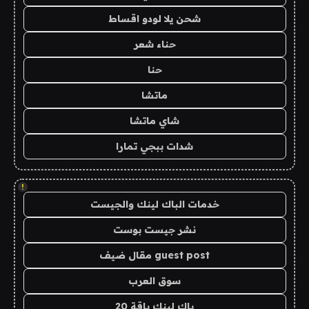
شحن يلا لودو اقساط
حناء شعر
حنا
ماتشا
شاي ماتشا
شدات ببجي تمارا
!
خدمات الباك لينك والجيست
نشر جيست بوست
guest post مقال ضيف
سوق العرب
باك لينك باقة 20