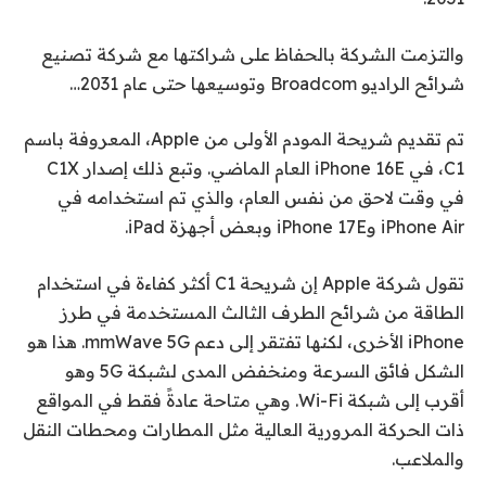
والتزمت الشركة بالحفاظ على شراكتها مع شركة تصنيع
شرائح الراديو Broadcom وتوسيعها حتى عام 2031…
تم تقديم شريحة المودم الأولى من Apple، المعروفة باسم
C1، في iPhone 16E العام الماضي. وتبع ذلك إصدار C1X
في وقت لاحق من نفس العام، والذي تم استخدامه في
iPhone Air وiPhone 17E وبعض أجهزة iPad.
تقول شركة Apple إن شريحة C1 أكثر كفاءة في استخدام
الطاقة من شرائح الطرف الثالث المستخدمة في طرز
iPhone الأخرى، لكنها تفتقر إلى دعم mmWave 5G. هذا هو
الشكل فائق السرعة ومنخفض المدى لشبكة 5G وهو
أقرب إلى شبكة Wi-Fi. وهي متاحة عادةً فقط في المواقع
ذات الحركة المرورية العالية مثل المطارات ومحطات النقل
والملاعب.