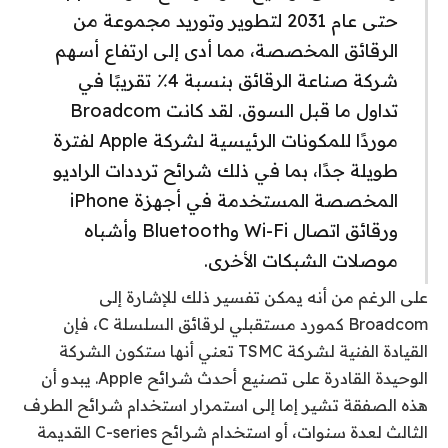
حتى عام 2031 لتطوير وتوريد مجموعة من
الرقائق المخصصة، مما أدى إلى ارتفاع أسهم
شركة صناعة الرقائق بنسبة 4٪ تقريبًا في
تداول ما قبل السوق. لقد كانت Broadcom
موردًا للمكونات الرئيسية لشركة Apple لفترة
طويلة جدًا، بما في ذلك شرائح ترددات الراديو
المخصصة المستخدمة في أجهزة iPhone
ورقائق اتصال Wi-Fi وBluetooth وأشباه
موصلات الشبكات الأخرى.
على الرغم من أنه يمكن تفسير ذلك للإشارة إلى
Broadcom كمورد مستقبلي لرقائق السلسلة C، فإن
القيادة الفنية لشركة TSMC تعني أنها ستكون الشركة
الوحيدة القادرة على تصنيع أحدث شرائح Apple. يبدو أن
هذه الصفقة تشير إما إلى استمرار استخدام شرائح الطرف
الثالث لعدة سنوات، أو استخدام شرائح C-series القديمة