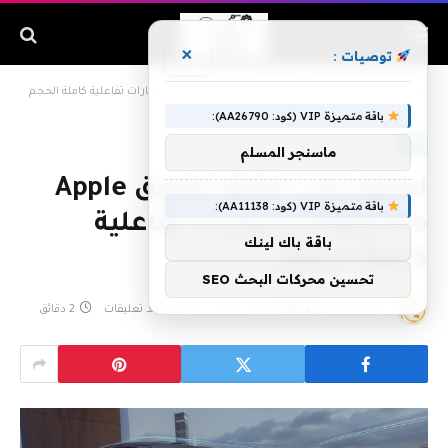
×
توصيات :
الرئيسية
»
لامبورجيني تطلق تطبيق Apple Vision Pro بسيارات تفاعلية كاملة الحجم
باقة متميزة VIP (كود: AA26790):
ابل
ماسنجر المسلم
لامبورجيني تطلق تطبيق Apple
باقة متميزة VIP (كود: AA11138):
Vision Pro بسيارات تفاعلية
باقة باك لينك
كاملة الحجم
تحسين محركات البحث SEO
بواسطة
8 يوليو، 2026
eshraag
لا توجد تعليقات
2 دقائق