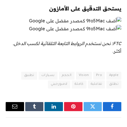
يستحق التدقيق على الأمازون
FTC: نحن نستخدم الروابط التابعة التلقائية لكسب الدخل.
أكثر.
Apple
Pro
Vision
الحجم
بسيارات
تطبيق
تطلق
تفاعلية
كاملة
لامبورجيني
فيسبوك
تويتر
بينتيريست
لينكدإن
Tumblr
البريد
الإلكترو