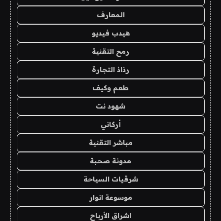
المعارف
هيدب فيديو
رمح التقنية
رذاذ التجارة
طعم وكيف
شهود نت
أركاني
مباشر التقنية
مدونة صحبة
شرقيات السياحة
موسوعة انوار
اشراق الأرباح