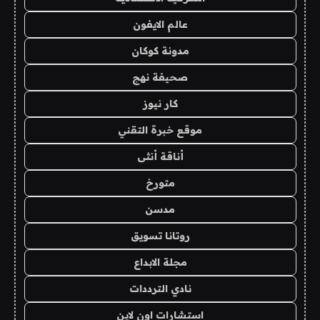
عالم الايفون
مدونة كوكان
صحيفة نهج
كار نيوز
موقع خبرة التقني
أناقة أنثى
متورخ
مدسن
روتانا تسويق
مجلة الابداع
نادي الترددات
استشارات اون لاين